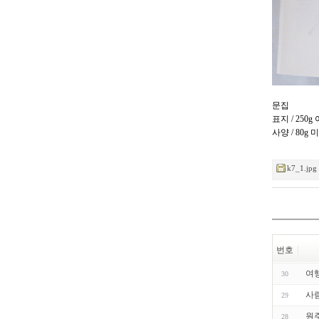
문집
표지 / 250
사양 / 80
k7_1.jpg
번호
여
30
사
29
원
28