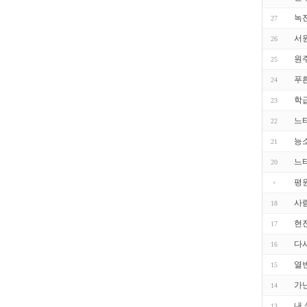
녹전
27
서
26
원
25
푸
24
학
23
느
22
능
21
느
20
평
사
18
현
17
다
16
열
15
가
14
내
13