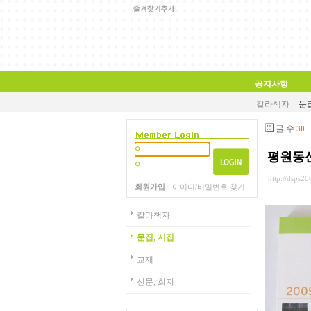
공지사항
칼라책자
문집
글 수
30
평원동
http://dsps2
회원가입
아이디/비밀번호 찾기
칼라책자
문집, 시집
교재
신문, 회지