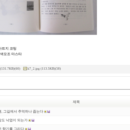
g 아트지 코팅
g 미색모조 마스타
 (131.7KB)(60)
k7_2.jpg (113.5KB)(58)
제목
행, 그길에서 추억하나 줍는다
람도 낙엽이 되는가
주 향기를 그리다