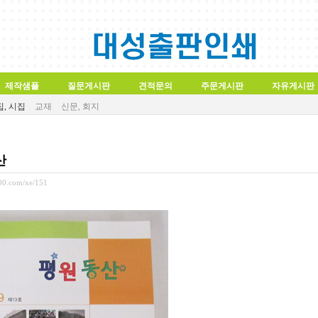
제작샘플
질문게시판
견적문의
주문게시판
자유게시판
, 시집
교재
신문, 회지
산
000.com/xe/151