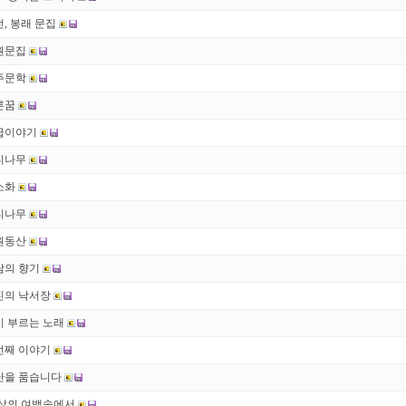
, 봉래 문집
원문집
주문학
른꿈
급이야기
티나무
소화
티나무
원동산
람의 향기
진의 낙서장
시 부르는 노래
번째 이야기
난을 품습니다
 삶의 여백속에서