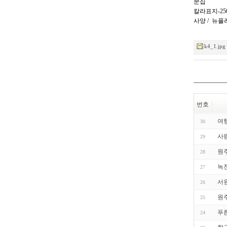
문집
칼라표지-25
사양 / 뉴플
k4_1.jpg
번호
여
30
사
29
원
28
녹전
27
서
26
원
25
푸
24