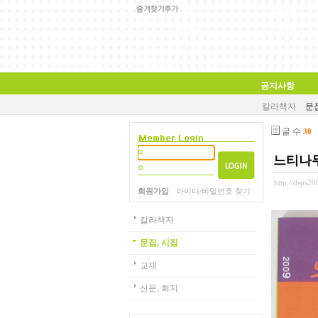
공지사항
칼라책자
문집
글 수
30
느티나
http://dsps2
회원가입
아이디/비밀번호 찾기
칼라책자
문집, 시집
교재
신문, 회지