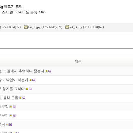
0g 아트지 코팅
러스지 칼라 64p 1도 옵셋 234p
 (127.6KB)(72)
k4_2.jpg (135.6KB)(59)
k4_3.jpg (111.0KB)(67)
제목
행, 그길에서 추억하나 줍는다
람도 낙엽이 되는가
주 향기를 그리다
, 봉래 문집
원문집
주문학
른꿈