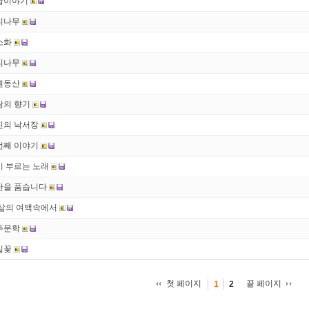
급이야기
티나무
소화
티나무
원동산
람의 향기
진의 낙서장
번째 이야기
시 부르는 노래
난을 품습니다
 삶의 여백속에서
주문학
밀꽃
첫 페이지
끝 페이지
1
2