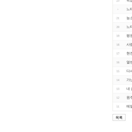
학
23
느
능
21
느
20
평
19
사
18
현
17
열
16
다
15
가
14
내
13
원
12
메
11
목록