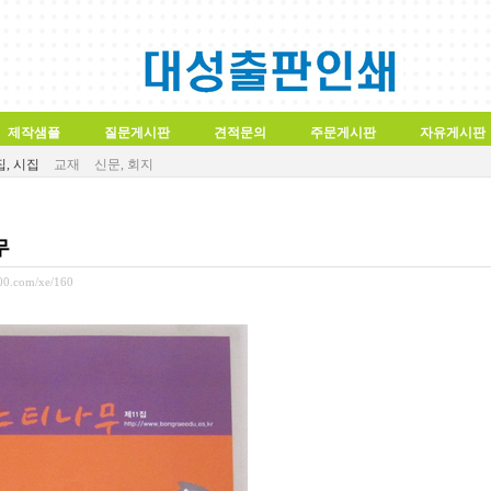
제작샘플
질문게시판
견적문의
주문게시판
자유게시판
, 시집
교재
신문, 회지
무
000.com/xe/160