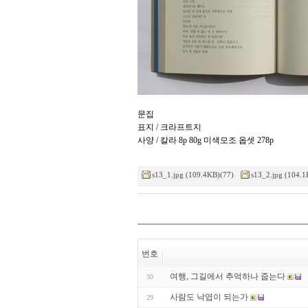
문집
표지 / 크라프트지
사양 / 칼라 8p 80g 미색모조 옵셋 278p
s13_1.jpg (109.4KB)(77)
s13_2.jpg (104.1
번호
여행, 그길에서 추억하나 줍는다
30
사람도 낙엽이 되는가
29