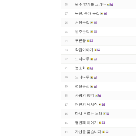
원주 향기를 그리다
28
녹전, 봉래 문집
27
서원문집
26
원주문학
25
푸른꿈
24
학급이야기
23
느티나무
22
능소화
21
느티나무
20
평원동산
19
사람의 향기
18
현진의 낙서장
17
다시 부르는 노래
16
열번째 이야기
15
가난을 품습니다
14