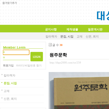
공지사항
제작샘플
질문게시판
칼라책자
문집, 시집
교재
신문, 회지
글 수
30
원주문학
http://dsps2000.com/xe/259
회원가입
아이디/비밀번호 찾기
칼라책자
문집, 시집
교재
신문, 회지