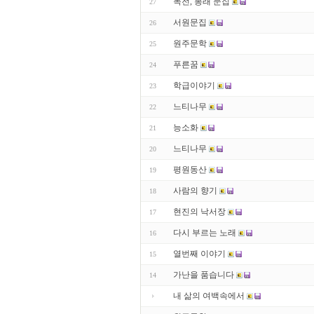
녹전, 봉래 문집
27
서원문집
26
원주문학
25
푸른꿈
24
학급이야기
23
느티나무
22
능소화
21
느티나무
20
평원동산
19
사람의 향기
18
현진의 낙서장
17
다시 부르는 노래
16
열번째 이야기
15
가난을 품습니다
14
내 삶의 여백속에서