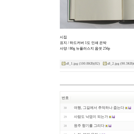
시집
표지 / 하드커버 1도 인쇄 은박
사양 / 80g 뉴플러스지 옵셋 256p
s8_1.jpg (100.8KB)(82)
s8_2.jpg (90.3KB)
번호
여행, 그길에서 추억하나 줍는다
30
사람도 낙엽이 되는가
29
원주 향기를 그리다
28