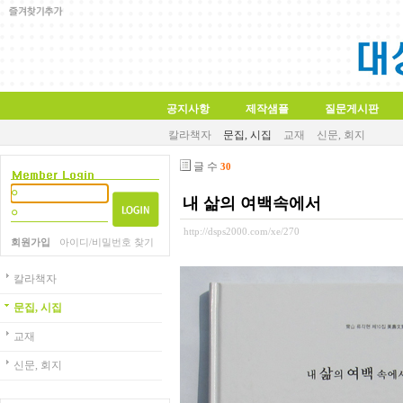
공지사항
제작샘플
질문게시판
칼라책자
문집, 시집
교재
신문, 회지
글 수
30
내 삶의 여백속에서
http://dsps2000.com/xe/270
회원가입
아이디/비밀번호 찾기
칼라책자
문집, 시집
교재
신문, 회지