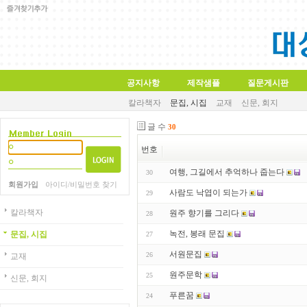
공지사항
제작샘플
질문게시판
칼라책자
문집, 시집
교재
신문, 회지
글 수
30
번호
여행, 그길에서 추억하나 줍는다
30
회원가입
아이디/비밀번호 찾기
사람도 낙엽이 되는가
29
칼라책자
원주 향기를 그리다
28
녹전, 봉래 문집
문집, 시집
27
서원문집
26
교재
원주문학
25
신문, 회지
푸른꿈
24