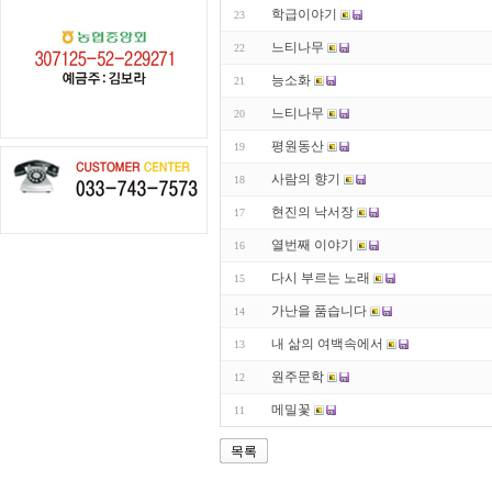
학급이야기
23
느티나무
22
능소화
21
느티나무
20
평원동산
19
사람의 향기
18
현진의 낙서장
17
열번째 이야기
16
다시 부르는 노래
15
가난을 품습니다
14
내 삶의 여백속에서
13
원주문학
12
메밀꽃
11
목록