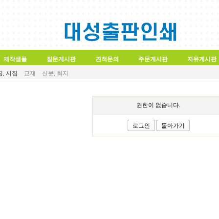
제작샘플
질문게시판
견적문의
주문게시판
자유게시판
, 시집
교재
신문, 회지
권한이 없습니다.
로그인
돌아가기