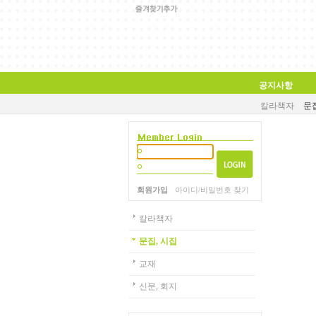
공지사항
칼라책자
문집
회원가입
아이디/비밀번호 찾기
칼라책자
문집, 시집
교재
신문, 회지