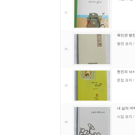
21
육민관 평
평전 표지 /
20
현진의 낙
문집 표지 /
19
내 삶의 
시집 표지 /
18