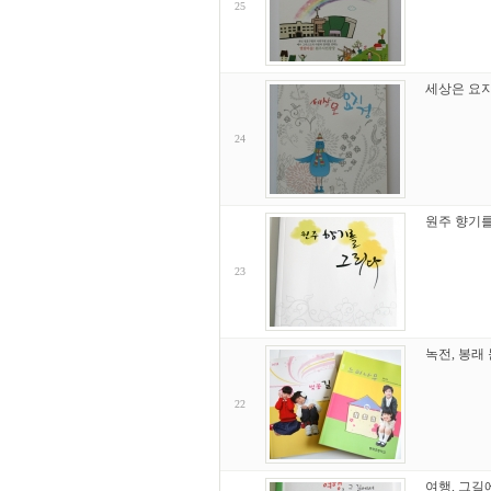
25
세상은 요
24
원주 향기
23
녹전, 봉래
22
여행, 그길