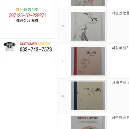
가슴엔 눈
28
낙원의 덫2
27
내 영혼이 
26
성령의 생