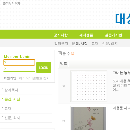
공지사항
제작샘플
질문게시판
칼라책자
문집, 시집
교재
신문, 회지
글 수
30
번호
그녀는 농
회원가입
아이디/비밀번호 찾기
도서내용 5
잘 정리한 
30
이...
칼라책자
문집, 시집
마음둔 자
교재
신문, 회지
29