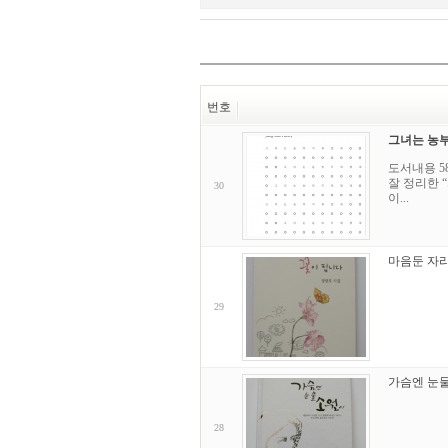
번호
그녀는 농
도서내용 5
잘 정리한 
30
이...
마음둔 자
29
가슴엔 눈
28