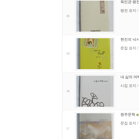
육민관 평
평전 표지 /
20
현진의 낙
문집 표지 /
19
내 삶의 
시집 표지 /
18
원주문학
문집 표지 / 
17