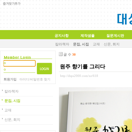
공지사항
제작샘플
질문게시판
칼라책자
문집, 시집
교재
신문, 회지
글 수
30
원주 향기를 그리다
http://dsps2000.com/xe/618
회원가입
아이디/비밀번호 찾기
칼라책자
문집, 시집
교재
신문, 회지