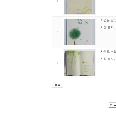
13
자연을 닮고
시집 표지 /
12
사람도 낙
시집 표지 /
11
목록