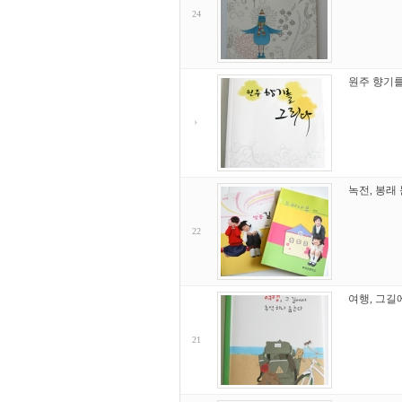
24
원주 향기
녹전, 봉래
22
여행, 그길
21