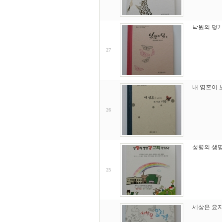
낙원의 덫2
27
내 영혼이 
26
성령의 생
25
세상은 요