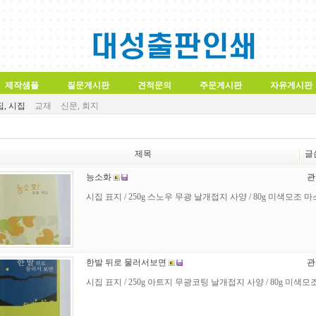
제작샘플
질문게시판
견적문의
주문게시판
자유게시판
, 시집
교재
신문, 회지
제목
글
능소화
관
시집 표지 / 250g 스노우 무광 날개접지 사양 / 80g 미색모조 마스
한발 뒤로 물러서보면
관
시집 표지 / 250g 아트지 무광코팅 날개접지 사양 / 80g 미색모조