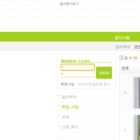
공지사항
칼라책자
문집
글 수
30
번호
회원가입
아이디/비밀번호 찾기
10
칼라책자
문집, 시집
교재
신문, 회지
9