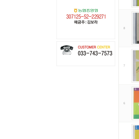
8
7
6