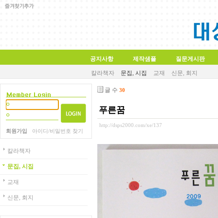
공지사항
제작샘플
질문게시판
칼라책자
문집, 시집
교재
신문, 회지
글 수
30
푸른꿈
http://dsps2000.com/xe/137
회원가입
아이디/비밀번호 찾기
칼라책자
문집, 시집
교재
신문, 회지