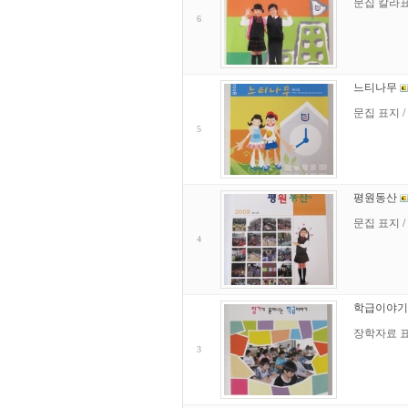
문집 칼라표지
6
느티나무
문집 표지 /
5
평원동산
문집 표지 /
4
학급이야기
장학자료 표지
3