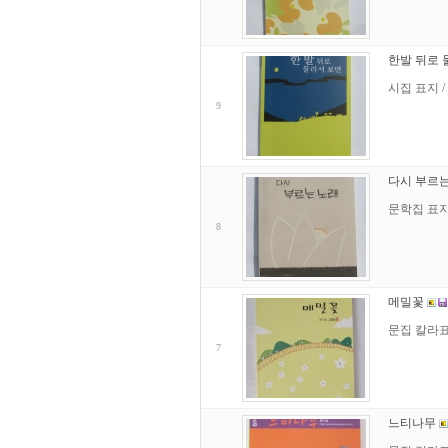
한발 뒤로
시집 표지 /
9
다시 부르는
문학집 표지 
8
메밀꽃
문집 칼라표지
7
느티나무