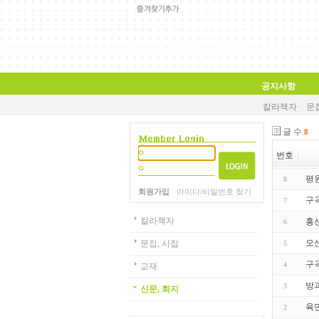
공지사항
칼라책자
문집
글 수
8
번호
평
8
회원가입
아이디/비밀번호 찾기
구
7
칼라책자
흥
6
오
문집, 시집
5
구
4
교재
방
3
신문, 회지
육
2