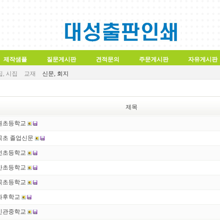
제작샘플
질문게시판
견적문의
주문게시판
자유게시판
, 시집
교재
신문, 회지
제목
원초등학교
곡초 졸업신문
선초등학교
산초등학교
곡초등학교
과후학교
민관중학교