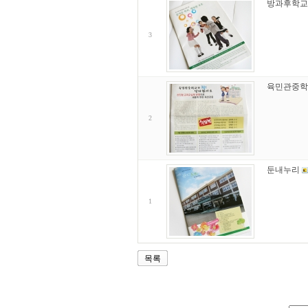
방과후학교
3
육민관중학
2
둔내누리
1
목록