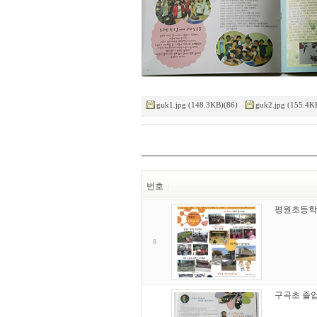
guk1.jpg (148.3KB)(86)
guk2.jpg (155.4K
번호
평원초등학
8
구곡초 졸