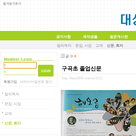
공지사항
제작샘플
질문게시판
칼라책자
문집, 시집
교재
신문, 회지
글 수
8
구곡초 졸업신문
http://dsps2000.com/xe/2112
회원가입
아이디/비밀번호 찾기
칼라책자
문집, 시집
교재
신문, 회지