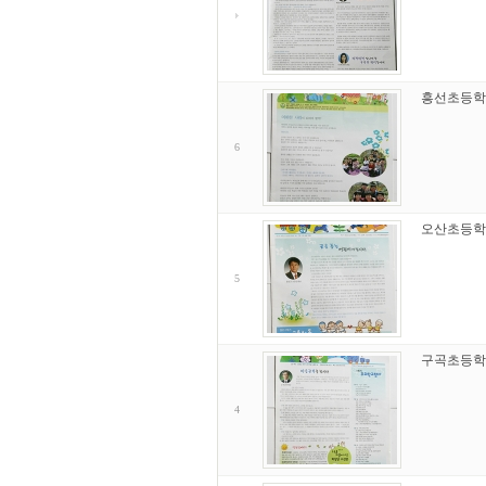
흥선초등학
6
오산초등학
5
구곡초등학
4