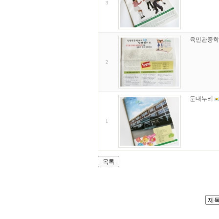
3
육민관중학
2
둔내누리
1
목록