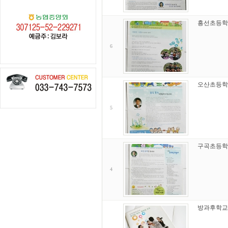
흥선초등학
6
오산초등학
5
구곡초등학
4
방과후학교