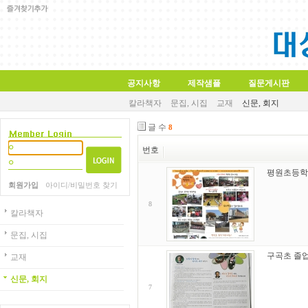
공지사항
제작샘플
질문게시판
칼라책자
문집, 시집
교재
신문, 회지
글 수
8
번호
평원초등학
회원가입
아이디/비밀번호 찾기
8
칼라책자
문집, 시집
구곡초 졸
교재
신문, 회지
7