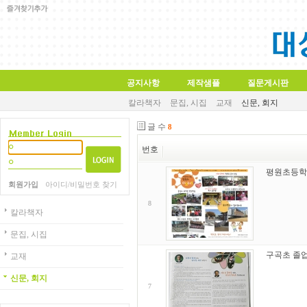
공지사항
제작샘플
질문게시판
칼라책자
문집, 시집
교재
신문, 회지
글 수
8
번호
평원초등학
회원가입
아이디/비밀번호 찾기
8
칼라책자
문집, 시집
구곡초 졸
교재
신문, 회지
7