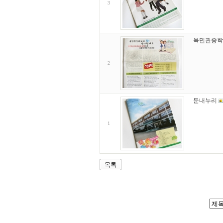
3
육민관중학
2
둔내누리
1
목록