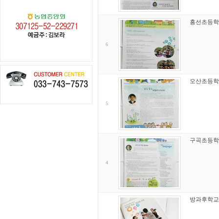
흥선초등학
6
오산초등학
5
구곡초등학
4
방과후학교