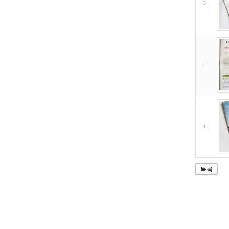
3
2
1
목록