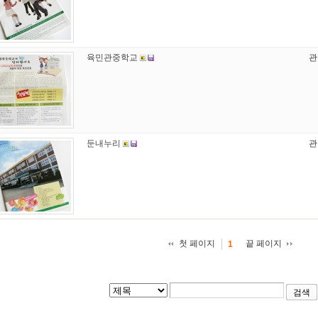
육민관중학교
관
둔내누리
관
첫 페이지
끝 페이지
1
검색