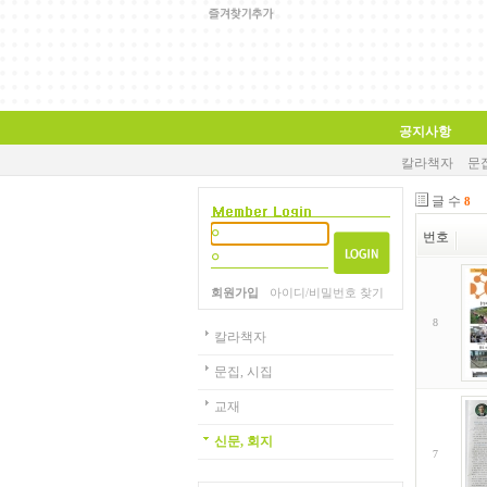
공지사항
칼라책자
문집
글 수
8
번호
회원가입
아이디/비밀번호 찾기
8
칼라책자
문집, 시집
교재
신문, 회지
7