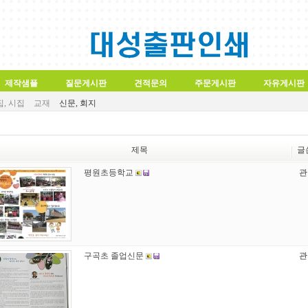
제작샘플
질문게시판
견적문의
주문게시판
자유게시판
, 시집
교재
신문, 회지
제목
글
평원초등학교
관
구곡초 졸업신문
관