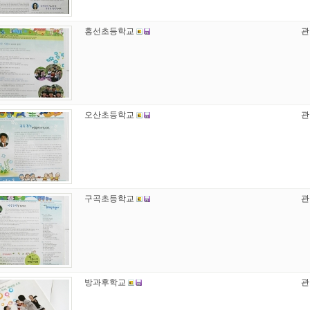
흥선초등학교
관
오산초등학교
관
구곡초등학교
관
방과후학교
관