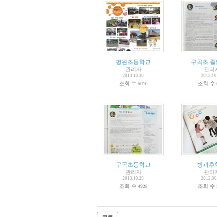
평원초등학교
구곡초 졸
관리자
관리
2013.10.30
2013.10
조회 수
조회 수
5010
구곡초등학교
방과후
관리자
관리
2013.10.29
2012.06
조회 수
조회 수
4928