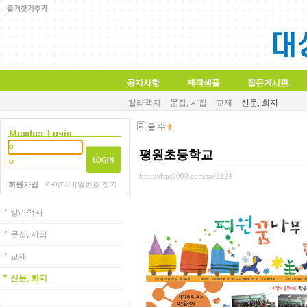
공지사항
제작샘플
질문게시판
칼라책자
문집, 시집
교재
신문, 회지
글 수
8
평원초등학교
http://dsps2000.com/xe/2124
회원가입
아이디/비밀번호 찾기
칼라책자
문집, 시집
교재
신문, 회지