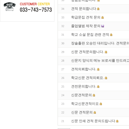
명함문의합니다!
35
견적 문의합니다
34
학급문집 견적 문의
33
졸업앨범 제작 문의
32
학교 소설 문집 관련 견적
31
장솔출판 오승민 대리입니다. 견적문
30
신문 견적문의합니다.
29
신문지 양식의 메뉴 브로셔를 만드려
28
견적의뢰합니다.
27
학교신문 견적의뢰요.
26
견전문의합니다.
25
신문견적문의
24
학교신문견적이요
23
신문 견적문의
22
신문 인쇄 견적 문의드립니다
21