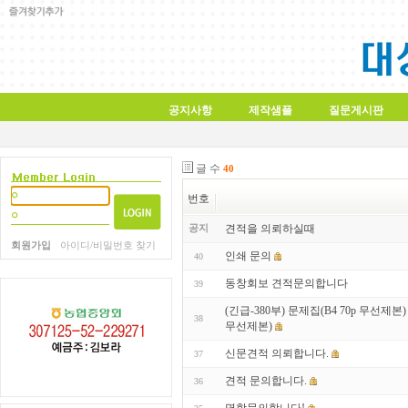
공지사항
제작샘플
질문게시판
글 수
40
번호
공지
견적을 의뢰하실때
회원가입
아이디/비밀번호 찾기
인쇄 문의
40
동창회보 견적문의합니다
39
(긴급-380부) 문제집(B4 70p 무선제
38
무선제본)
신문견적 의뢰합니다.
37
견적 문의합니다.
36